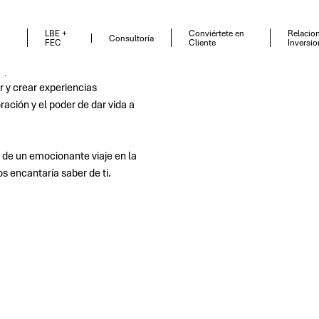
quipo
LBE +
Conviértete en
Relacio
Consultoría
FEC
Cliente
Inversio
 personas talentosas,
 y crear experiencias
ración y el poder de dar vida a
te de un emocionante viaje en la
os encantaría saber de ti.