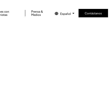
nes con
Prensa &
Contáctanos
Español
nistas
Medios