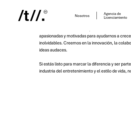
Únete a Nuestro E
Agencia de
Nosotros
Licenciamiento
En
Timeless Brands
, siempre estamos buscando
apasionadas y motivadas para ayudarnos a crecer
inolvidables. Creemos en la innovación, la colabo
ideas audaces.
Si estás listo para marcar la diferencia y ser par
industria del entretenimiento y el estilo de vida, n